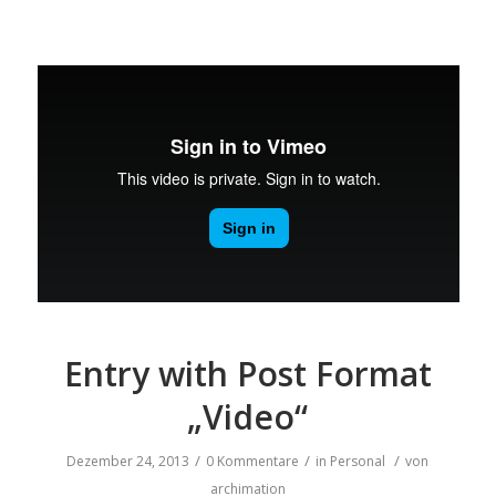
Entry with Post Format
„Video“
/
/
/
Dezember 24, 2013
0 Kommentare
in
Personal
von
archimation