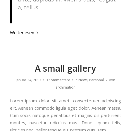
a, tellus.
Weiterlesen
A small gallery
/
/
/
Januar 24, 2013
0 Kommentare
in
News
,
Personal
von
archimation
Lorem ipsum dolor sit amet, consectetuer adipiscing
elit. Aenean commodo ligula eget dolor. Aenean massa.
Cum sociis natoque penatibus et magnis dis parturient
montes, nascetur ridiculus mus. Donec quam felis,
ultricies nec, pellentesque eu, pretium quis, sem.